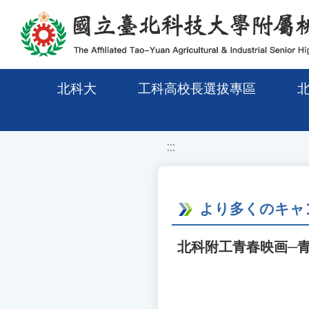
移至網頁之主要內容區位置
北科大
工科高校長選拔專區
:::
より多くのキャ
北科附工青春映画─