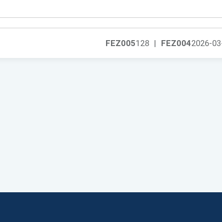
FEZ005
128
|
FEZ004
2026-03