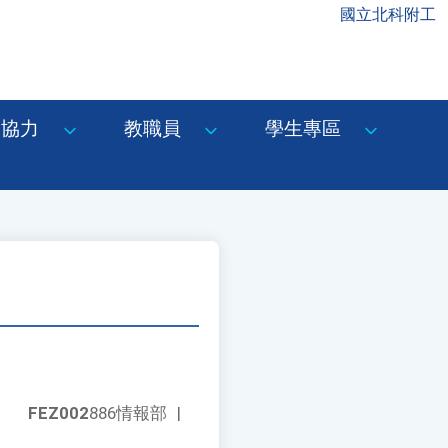
國立北科附工
協力
教職員
學生專區
FEZ002
886情報部
|