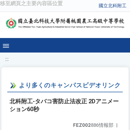
移至網頁之主要內容區位置
國立北科附工
:::
より多くのキャンパスビデオリンク
北科附工-タバコ害防止法改正 2Dアニメー
ション60秒
FEZ002
886情報部
|