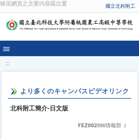
移至網頁之主要內容區位置
國立北科附工
:::
より多くのキャンパスビデオリンク
北科附工簡介-日文版
FEZ002
886情報部
|