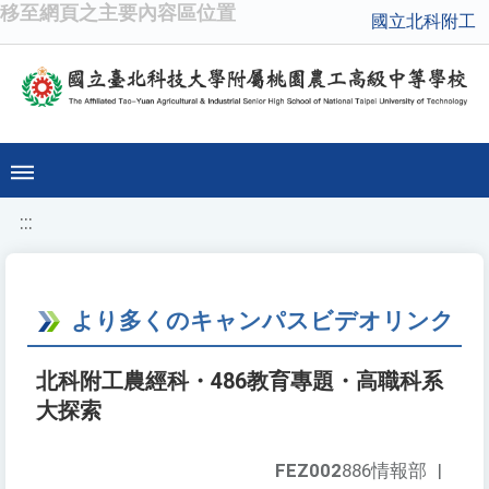
移至網頁之主要內容區位置
國立北科附工
:::
より多くのキャンパスビデオリンク
北科附工農經科・486教育專題・高職科系
大探索
FEZ002
886情報部
|