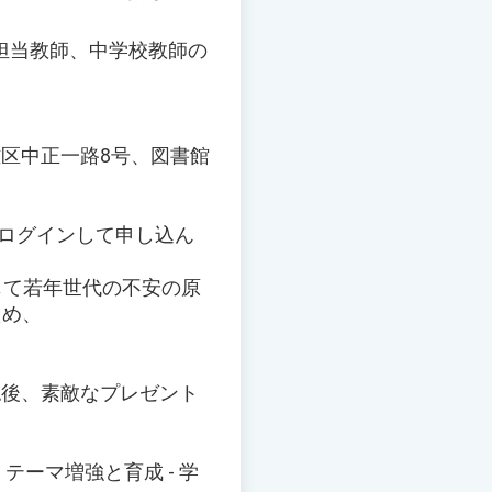
担当教師、中学校教師の
。
雅区中正一路8号、図書館
にログインして申し込ん
じて若年世代の不安の原
ため、
：
認後、素敵なプレゼント
テーマ増強と育成 - 学