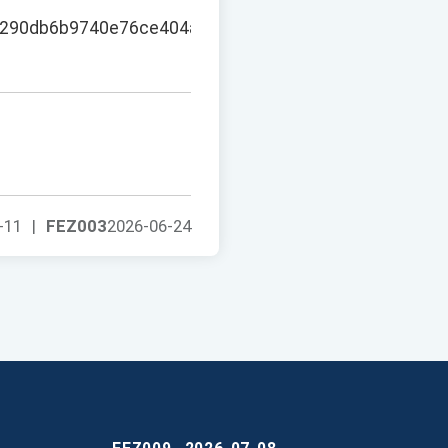
a290db6b9740e76ce404a8f?
。
-11
|
FEZ003
2026-06-24