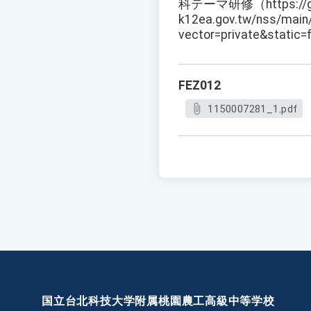
科テーマ研修（https://gh
k12ea.gov.tw/nss/mai
vector=private
FEZ012
1150007281_1.pdf
国立台北科技大学附属桃園農工高級中等学校