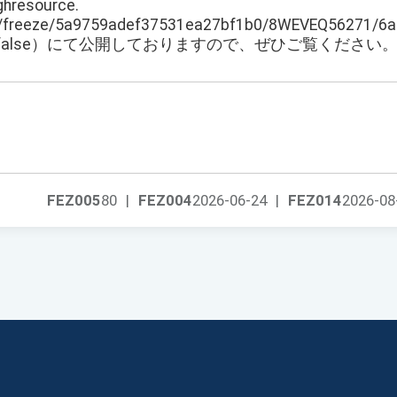
resource.
n/freeze/5a9759adef37531ea27bf1b0/8WEVEQ56271/6
&static=false）にて公開しておりますので、ぜひご覧ください
FEZ005
80
|
FEZ004
2026-06-24
|
FEZ014
2026-08