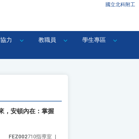
國立北科附工
協力
教職員
學生專區
來，安頓內在：掌握
FEZ002
710指導室
|