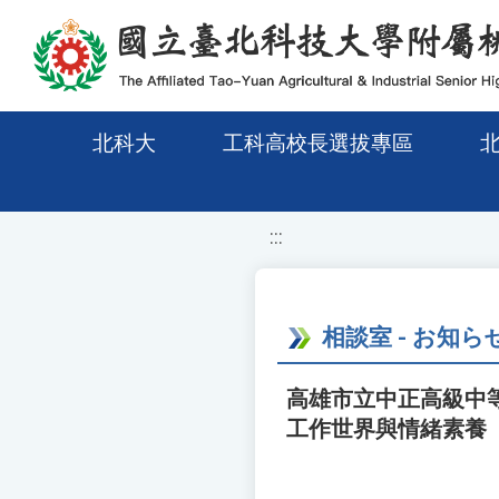
移至網頁之主要內容區位置
北科大
工科高校長選拔專區
:::
相談室 - お知ら
高雄市立中正高級中
工作世界與情緒素養