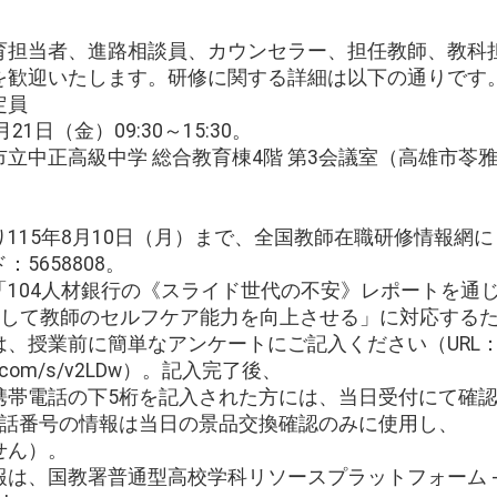
育担当者、進路相談員、カウンセラー、担任教師、教科
を歓迎いたします。研修に関する詳細は以下の通りです
定員
1日（金）09:30～15:30。
立中正高級中学 総合教育棟4階 第3会議室（高雄市苓
。
115年8月10日（月）まで、全国教師在職研修情報網
5658808。
「104人材銀行の《スライド世代の不安》レポートを通
用して教師のセルフケア能力を向上させる」に対応する
、授業前に簡単なアンケートにご記入ください（URL
cake.com/s/v2LDw）。記入完了後、
携帯電話の下5桁を記入された方には、当日受付にて確
電話番号の情報は当日の景品交換確認のみに使用し、
せん）。
は、国教署普通型高校学科リソースプラットフォーム - 