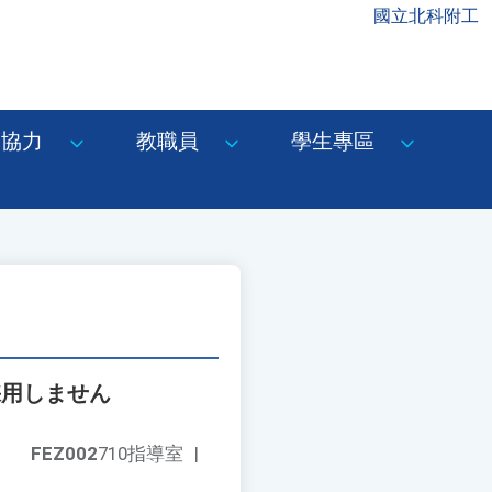
國立北科附工
協力
教職員
學生專區
採用しません
FEZ002
710指導室
|