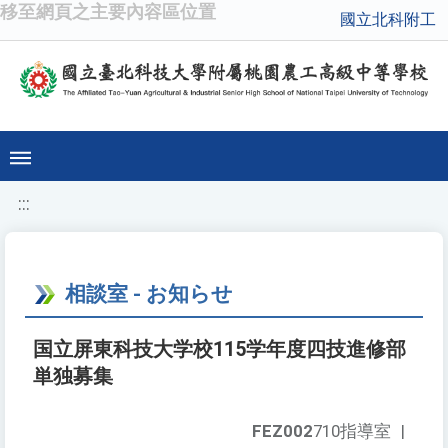
移至網頁之主要內容區位置
國立北科附工
:::
相談室 - お知らせ
国立屏東科技大学校115学年度四技進修部
単独募集
FEZ002
710指導室
|