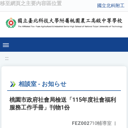
移至網頁之主要內容區位置
國立北科附工
:::
相談室 - お知らせ
桃園市政府社會局檢送「115年度社會福利
服務工作手冊」刊物1份
FEZ002
710輔導室
|