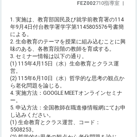
FEZ002
710指導室
|
1. 実施は、教育部国民及び就学前教育署の114
年9月4日付台教学署学字第1145805576号書簡
による。
2. 生命教育のテーマを授業に組み込むことに興
味のある、各教育段階の教師を育成する。
3. セミナー情報は以下の通り。
(1) 115年4月15日（水）生命教育とクラス運
営。
(2) 115年6月10日（水）哲学的な思考の観点か
ら老化問題を論じる。
4. 実施方法：GOOGLE MEETオンラインセミナ
ー。
5. 申込方法：全国教師在職進修情報網にてお申
し込みください。
(1) 生命教育とクラス運営、コード：
5508253。