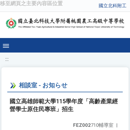
移至網頁之主要內容區位置
國立北科附工
:::
相談室 - お知らせ
國立高雄師範大學115學年度「高齡產業經
營學士原住民專班」招生
FEZ002
710輔導室
|