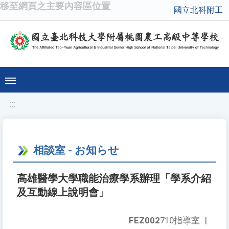
移至網頁之主要內容區位置
國立北科附工
:::
相談室 - お知らせ
高雄醫學大學職能治療學系辦理「學系介紹
及互動線上說明會」
FEZ002
710指導室
|