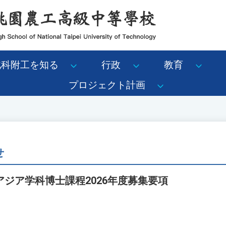
北科附工を知る
行政
教育
プロジェクト計画
せ
ジア学科博士課程2026年度募集要項