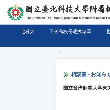
移至網頁之主要內容區位置
北科大
工科高校長選拔專區
:::
相談室 - お知ら
国立台湾師範大学東ア