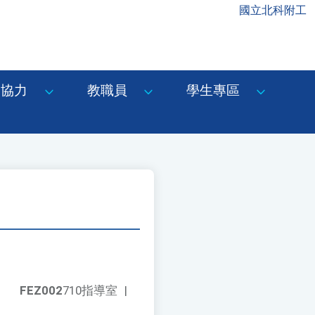
國立北科附工
協力
教職員
學生專區
FEZ002
710指導室
|