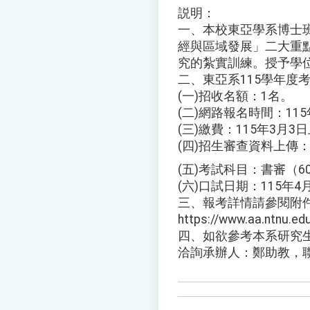
説明：
一、本校東亞學系博士
經與區域發展」二大重
究的紮實訓練。授予學位名稱為
二、東亞系115學年度
(一)招收名額：1名。
(二)網路報名時間：11
(三)繳費：115年3月3
(四)招生審查資料上傳：
(五)考試科目：書審（6
(六)口試日期：115年
三、報考詳情請參閱附
https://www.aa.ntnu.e
四、如欲參考本系研究生報
洽詢承辦人：鄭助教，聯絡電話：0