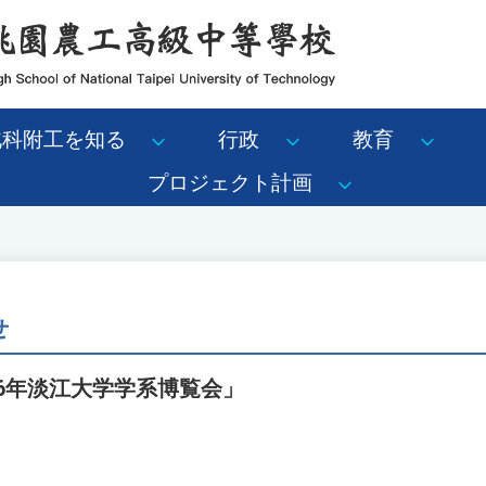
北科附工を知る
行政
教育
プロジェクト計画
せ
26年淡江大学学系博覧会」