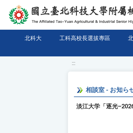
移至網頁之主要內容區位置
北科大
工科高校長選拔專區
:::
相談室 - お知ら
淡江大学「逐光–20