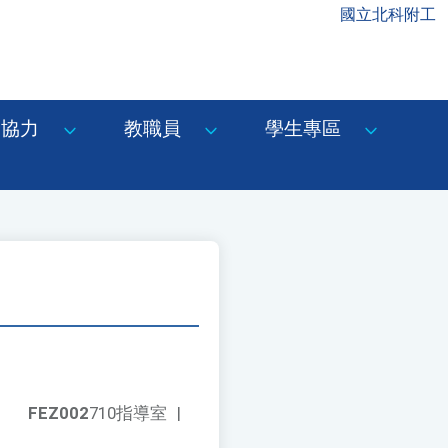
國立北科附工
協力
教職員
學生專區
FEZ002
710指導室
|