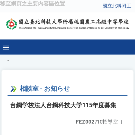
移至網頁之主要內容區位置
國立北科附工
:::
相談室 - お知らせ
台鋼学校法人台鋼科技大学115年度募集
FEZ002
710指導室
|