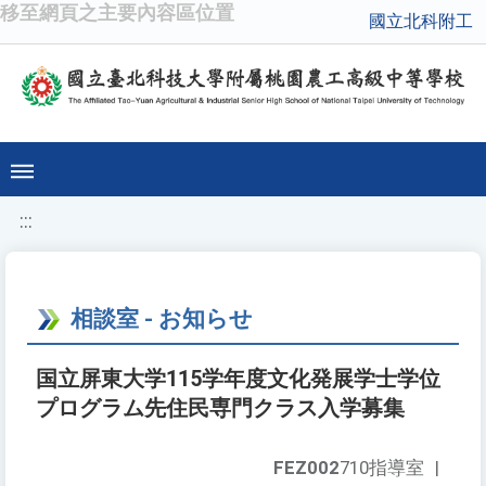
移至網頁之主要內容區位置
國立北科附工
:::
相談室 - お知らせ
国立屏東大学115学年度文化発展学士学位
プログラム先住民専門クラス入学募集
FEZ002
710指導室
|