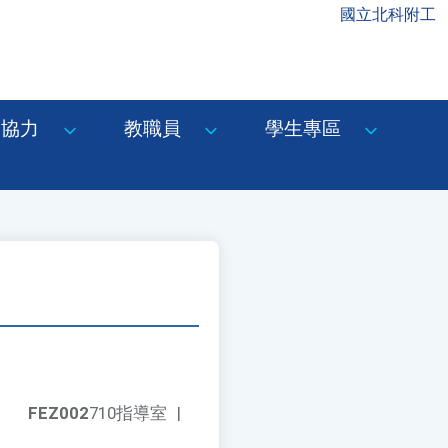
國立北科附工
協力
教職員
學生專區
FEZ002
710指導室
|