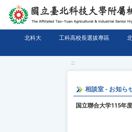
移至網頁之主要內容區位置
北科大
工科高校長選拔專區
:::
相談室 - お知ら
国立聯合大学115年