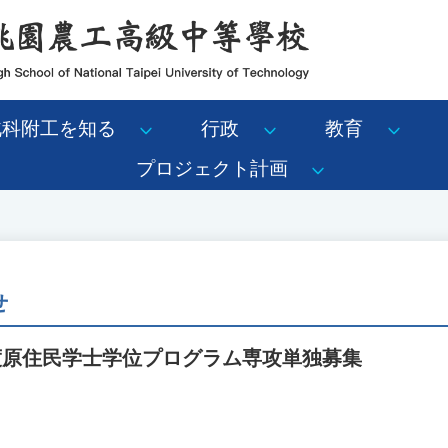
北科附工を知る
行政
教育
プロジェクト計画
せ
度原住民学士学位プログラム専攻単独募集