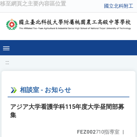
移至網頁之主要內容區位置
國立北科附工
:::
相談室 - お知らせ
アジア大学看護学科115年度大学昼間部募
集
FEZ002
710指導室
|