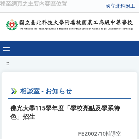
移至網頁之主要內容區位置
國立北科附工
:::
相談室 - お知らせ
佛光大學115學年度「學校亮點及學系特
色」招生
FEZ002
710輔導室
|