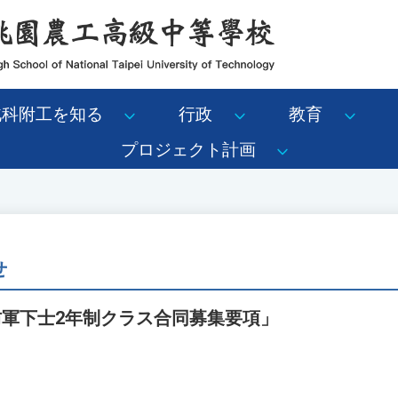
北科附工を知る
行政
教育
プロジェクト計画
せ
防軍下士2年制クラス合同募集要項」