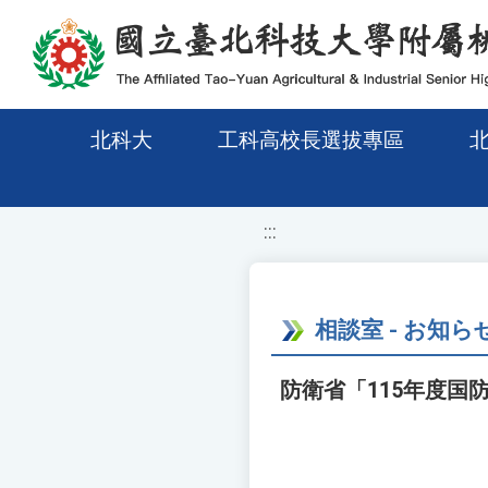
移至網頁之主要內容區位置
北科大
工科高校長選拔專區
:::
相談室 - お知ら
防衛省「115年度国