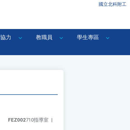
國立北科附工
協力
教職員
學生專區
FEZ002
710指導室
|