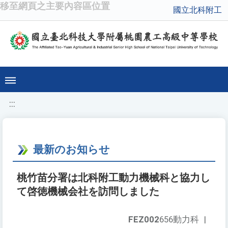
移至網頁之主要內容區位置
國立北科附工
:::
最新のお知らせ
桃竹苗分署は北科附工動力機械科と協力し
て啓徳機械会社を訪問しました
FEZ002
656動力科
|