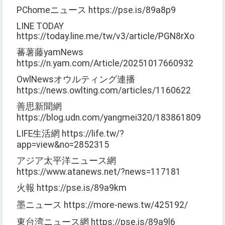
PChomeニュース https://pse.is/89a8p9
LINE TODAY
https://today.line.me/tw/v3/article/PGN8rXo
蕃薯藤yamNews
https://n.yam.com/Article/20251017660932
OwlNewsオウルティング連播
https://news.owlting.com/articles/1160622
善思新聞網
https://blog.udn.com/yangmei320/183861809
LIFE生活網 https://life.tw/?
app=view&no=2852315
アジア太平洋ニュース網
https://www.atanews.net/?news=117181
火報 https://pse.is/89a9km
墨ニュース https://more-news.tw/425192/
東台湾ニュース網 https://pse.is/89a9l6