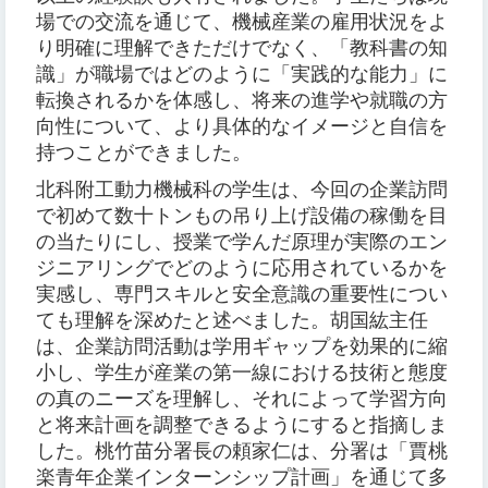
場での交流を通じて、機械産業の雇用状況をよ
り明確に理解できただけでなく、「教科書の知
識」が職場ではどのように「実践的な能力」に
転換されるかを体感し、将来の進学や就職の方
向性について、より具体的なイメージと自信を
持つことができました。
北科附工動力機械科の学生は、今回の企業訪問
で初めて数十トンもの吊り上げ設備の稼働を目
の当たりにし、授業で学んだ原理が実際のエン
ジニアリングでどのように応用されているかを
実感し、専門スキルと安全意識の重要性につい
ても理解を深めたと述べました。胡国紘主任
は、企業訪問活動は学用ギャップを効果的に縮
小し、学生が産業の第一線における技術と態度
の真のニーズを理解し、それによって学習方向
と将来計画を調整できるようにすると指摘しま
した。桃竹苗分署長の頼家仁は、分署は「賈桃
楽青年企業インターンシップ計画」を通じて多