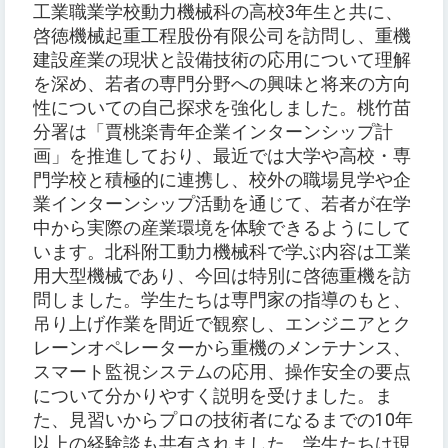
工業職業学校動力機械科の高校3年生と共に、
啓徳機械起重工程股份有限公司を訪問し、重機
建設産業の現状と設備技術の応用について理解
を深め、若者の専門分野への興味と将来の方向
性についての自己探求を強化しました。桃竹苗
分署は「賈桃楽青年企業インターンシップ計
画」を推進しており、最近では大学や高校・専
門学校と積極的に連携し、校外の職場見学や企
業インターンシップ活動を通じて、若者が在学
中から実際の産業環境を体験できるようにして
います。北科附工動力機械科で学ぶ内容は工業
用大型機械であり、今回は特別に啓徳重機を訪
問しました。学生たちは専門家の指導のもと、
吊り上げ作業を間近で観察し、エンジニアとク
レーンオペレーターから重機のメンテナンス、
スマート監視システムの応用、操作安全の要点
について分かりやすく説明を受けました。ま
た、見習いからプロの技術者になるまでの10年
以上の経験談も共有されました。学生たちは現