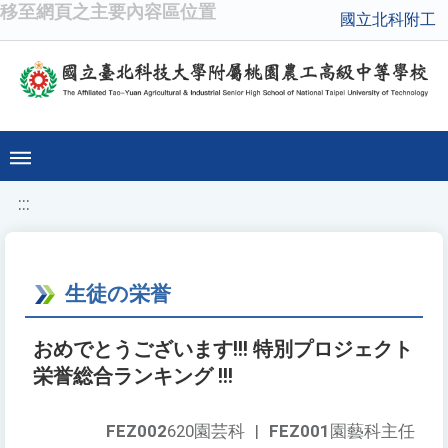
移至網頁之主要內容區位置
國立北科附工
:::
生徒の栄誉
おめでとうございます!!! 特別プロジェクト
栄誉総合ランキング !!!
FEZ002
620園芸科
|
FEZ001
園藝科主任