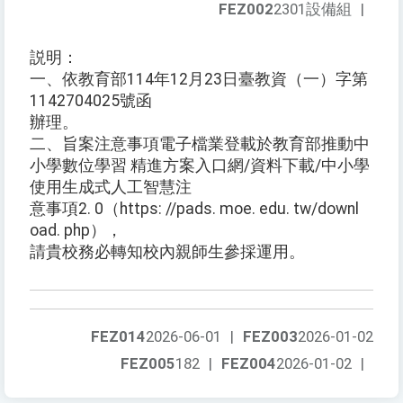
FEZ002
2301設備組
|
説明：
一、依教育部114年12月23日臺教資（一）字第
1142704025號函
辦理。
二、旨案注意事項電子檔業登載於教育部推動中
小學數位學習 精進方案入口網/資料下載/中小學
使用生成式人工智慧注
意事項2. 0（https: //pads. moe. edu. tw/downl
oad. php），
請貴校務必轉知校內親師生參採運用。
FEZ014
2026-06-01
|
FEZ003
2026-01-02
FEZ005
182
|
FEZ004
2026-01-02
|