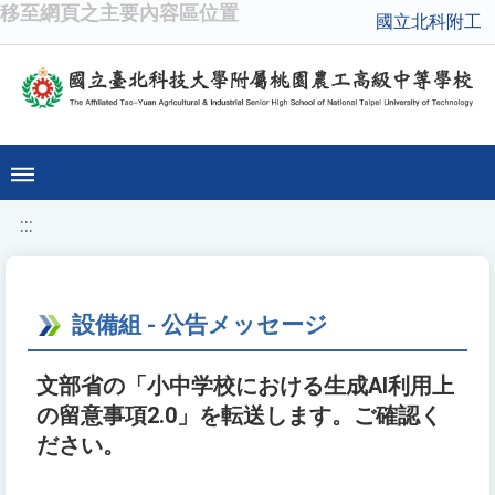
移至網頁之主要內容區位置
國立北科附工
:::
設備組 - 公告メッセージ
文部省の「小中学校における生成AI利用上
の留意事項2.0」を転送します。ご確認く
ださい。