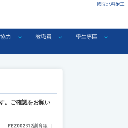
國立北科附工
協力
教職員
學生專區
ます。ご確認をお願い
FEZ002
312訓育組
|