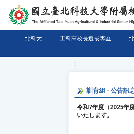
移至網頁之主要內容區位置
北科大
工科高校長選拔專區
:::
訓育組 - 公告訊
令和7年度（2025
いたします。