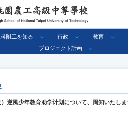
北科附工を知る
行政
教育
プロジェクト計画
息
年度）逆風少年教育助学计划について、周知いたし