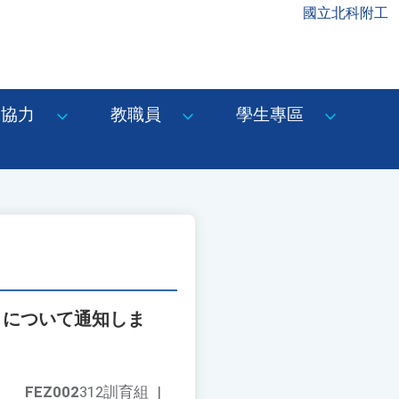
國立北科附工
協力
教職員
學生專區
」について通知しま
FEZ002
312訓育組
|