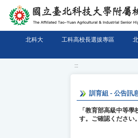
移至網頁之主要內容區位置
北科大
工科高校長選拔專區
:::
訓育組 - 公告訊
「教育部高級中等學
す。ご確認ください