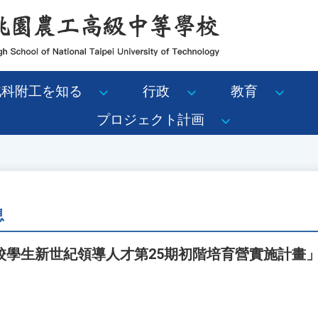
北科附工を知る
行政
教育
プロジェクト計画
息
校學生新世紀領導人才第25期初階培育營實施計畫
。