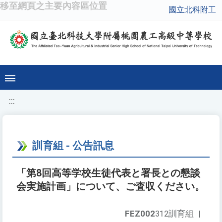
移至網頁之主要內容區位置
國立北科附工
:::
訓育組 - 公告訊息
「第8回高等学校生徒代表と署長との懇談
会実施計画」について、ご査収ください。
FEZ002
312訓育組
|