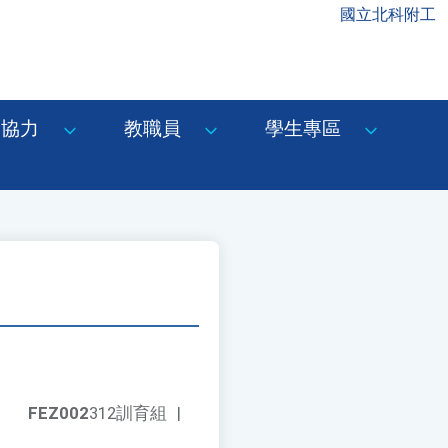
國立北科附工
協力
教職員
學生專區
FEZ002
312訓育組
|