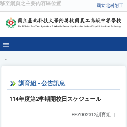
移至網頁之主要內容區位置
國立北科附工
:::
訓育組 - 公告訊息
114年度第2学期開校日スケジュール
FEZ002
312訓育組
|