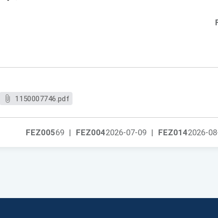
1150007746.pdf
FEZ005
69
|
FEZ004
2026-07-09
|
FEZ014
2026-08