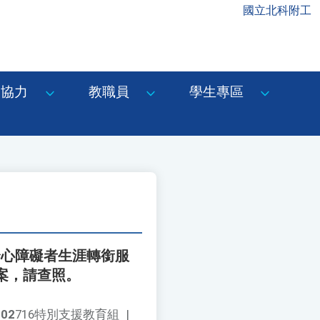
國立北科附工
協力
教職員
學生專區
身心障礙者生涯轉銜服
案，請查照。
002
716特別支援教育組
|