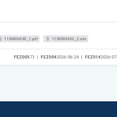
1150006930_1.pdf
1150006930_2.ods
FEZ005
73
|
FEZ004
2026-06-24
|
FEZ014
2026-07