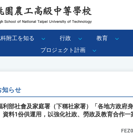
北科附工を知る
行政
教育
プロジェクト計画
 お知らせ
福利部社會及家庭署（下稱社家署）「各地方政府
」資料1份供運用，以強化社政、勞政及教育合作一
FEZ