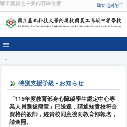
移至網頁之主要內容區位置
國立北科附工
:::
特別支援学級 - お知らせ
「115年度教育部身心障礙學生鑑定中心專
業人員選拔簡章」已送達，請通知貴校符合
資格的教師，經貴校同意後向教育部報名，
請查照。