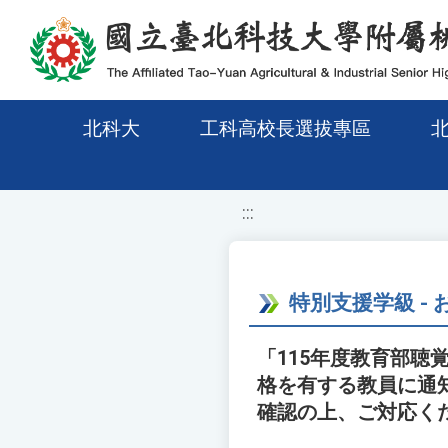
移至網頁之主要內容區位置
北科大
工科高校長選拔專區
:::
特別支援学級 -
「115年度教育部
格を有する教員に通
確認の上、ご対応く