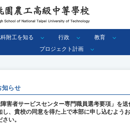
北科附工を知る
行政
教育
プロジェクト計画
 お知らせ
聴覚障害者サービスセンター専門職員選考要項」を送
知し、貴校の同意を得た上で本部に申し込むよう
ださい。