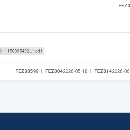
FEZ
1150005482_1.pdf
FEZ005
98
|
FEZ004
2026-05-18
|
FEZ014
2026-06