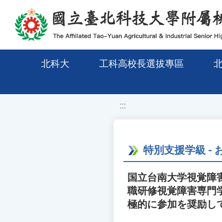
移至網頁之主要內容區位置
北科大
工科高校長選拔專區
:::
特別支援学級 -
国立台南大学視覚障
職研修視覚障害専門
極的に参加を奨励し