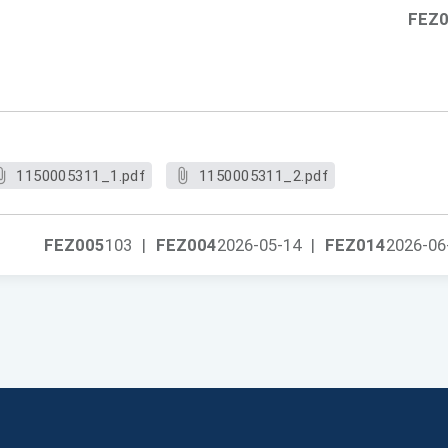
FEZ
1150005311_1.pdf
1150005311_2.pdf
FEZ005
103
|
FEZ004
2026-05-14
|
FEZ014
2026-06