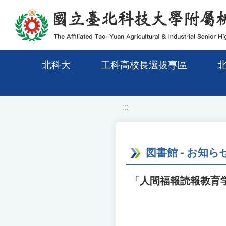
移至網頁之主要內容區位置
北科大
工科高校長選拔專區
:::
図書館 - お知ら
「人間福報読報教育