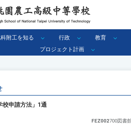
北科附工を知る
行政
教育
プロジェクト計画
せ
学校申請方法」1通
FEZ002
700図書