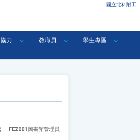
國立北科附工
協力
教職員
學生專區
館
|
FEZ001
圖書館管理員