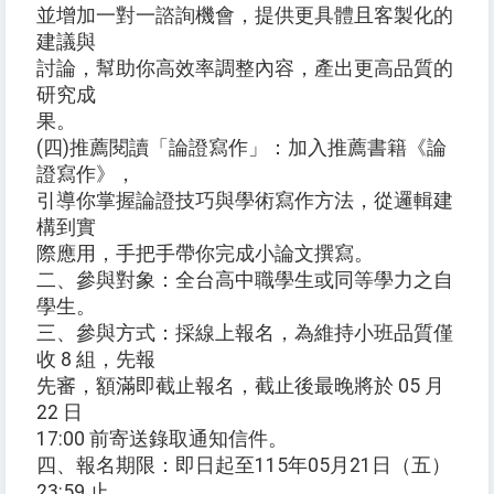
並增加一對一諮詢機會，提供更具體且客製化的
建議與
討論，幫助你高效率調整內容，產出更高品質的
研究成
果。
(四)推薦閱讀「論證寫作」：加入推薦書籍《論
證寫作》，
引導你掌握論證技巧與學術寫作方法，從邏輯建
構到實
際應用，手把手帶你完成小論文撰寫。
二、參與對象：全台高中職學生或同等學力之自
學生。
三、參與方式：採線上報名，為維持小班品質僅
收 8 組，先報
先審，額滿即截止報名，截止後最晚將於 05 月
22 日
17:00 前寄送錄取通知信件。
四、報名期限：即日起至115年05月21日（五）
23:59 止。