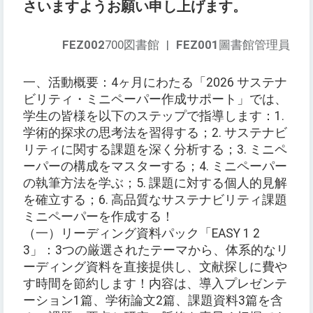
さいますようお願い申し上げます。
FEZ002
700図書館
|
FEZ001
圖書館管理員
一、活動概要：4ヶ月にわたる「2026 サステナ
ビリティ・ミニペーパー作成サポート」では、
学生の皆様を以下のステップで指導します：1.
学術的探求の思考法を習得する；2. サステナビ
リティに関する課題を深く分析する；3. ミニペ
ーパーの構成をマスターする；4. ミニペーパー
の執筆方法を学ぶ；5. 課題に対する個人的見解
を確立する；6. 高品質なサステナビリティ課題
ミニペーパーを作成する！
（一）リーディング資料パック「EASY 1 2
3」：3つの厳選されたテーマから、体系的なリ
ーディング資料を直接提供し、文献探しに費や
す時間を節約します！内容は、導入プレゼンテ
ーション1篇、学術論文2篇、課題資料3篇を含