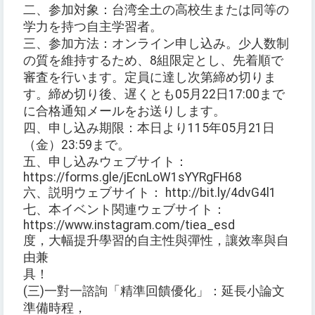
二、参加対象：台湾全土の高校生または同等の
学力を持つ自主学習者。
三、参加方法：オンライン申し込み。少人数制
の質を維持するため、8組限定とし、先着順で
審査を行います。定員に達し次第締め切りま
す。締め切り後、遅くとも05月22日17:00まで
に合格通知メールをお送りします。
四、申し込み期限：本日より115年05月21日
（金）23:59まで。
五、申し込みウェブサイト：
https://forms.gle/jEcnLoW1sYYRgFH68
六、説明ウェブサイト： http://bit.ly/4dvG4l1
七、本イベント関連ウェブサイト：
https://www.instagram.com/tiea_esd
度，大幅提升學習的自主性與彈性，讓效率與自
由兼
具！
(三)一對一諮詢「精準回饋優化」：延長小論文
準備時程，