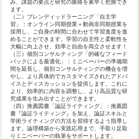
み、課題の要点と研究の脈絡を素早く把握でき
ます。
（二）ブレンディッドラーニング「自主学
習」：オンライン同期授業＋動画非同期授業を
採用し、ご自身の時間に合わせて学習進度を進
めることができます。学習の自主性と柔軟性を
大幅に向上させ、効率と自由を両立させます！
（三）個別コンサルティング「的確なフィード
バックによる最適化」：ミニペーパーの準備期
間を延長し、個別コンサルティングの機会を増
やし、より具体的でカスタマイズされたアドバ
イスとディスカッションを提供します。これに
より、効率的に内容を調整し、より高品質な研
究成果を生み出すことができます。
（四）推薦図書「論証ライティング」：推薦図
書『論証ライティング』を加え、論証スキルと
学術ライティングの方法を習得するよう指導し
ます。論理構築から実践応用まで、手取り足取
りミニペーパーの執筆をサポートします。