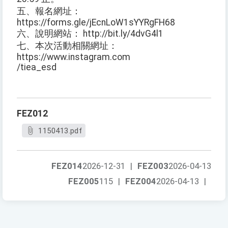
五、報名網址：
https://forms.gle/jEcnLoW1sYYRgFH68
六、說明網站： http://bit.ly/4dvG4l1
七、本次活動相關網址：
https://www.instagram.com
/tiea_esd
FEZ012
1150413.pdf
FEZ014
2026-12-31
|
FEZ003
2026-04-13
FEZ005
115
|
FEZ004
2026-04-13
|