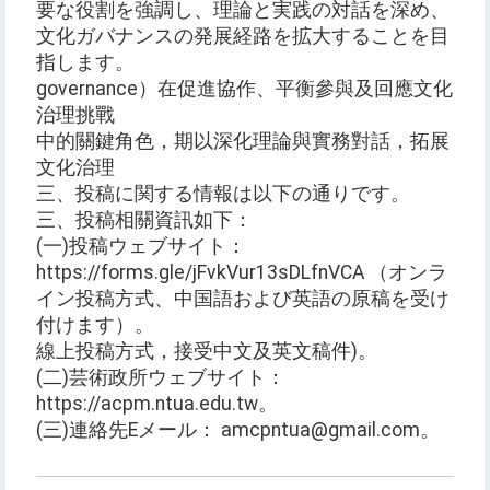
要な役割を強調し、理論と実践の対話を深め、
文化ガバナンスの発展経路を拡大することを目
指します。
governance）在促進協作、平衡參與及回應文化
治理挑戰
中的關鍵角色，期以深化理論與實務對話，拓展
文化治理
三、投稿に関する情報は以下の通りです。
三、投稿相關資訊如下：
(一)投稿ウェブサイト：
https://forms.gle/jFvkVur13sDLfnVCA （オンラ
イン投稿方式、中国語および英語の原稿を受け
付けます）。
線上投稿方式，接受中文及英文稿件)。
(二)芸術政所ウェブサイト：
https://acpm.ntua.edu.tw。
(三)連絡先Eメール： amcpntua@gmail.com。