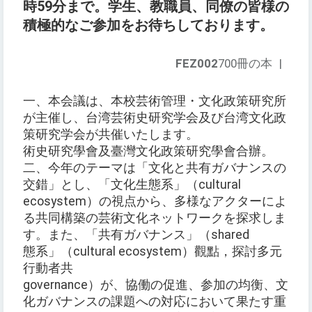
時59分まで。学生、教職員、同僚の皆様の
積極的なご参加をお待ちしております。
FEZ002
700冊の本
|
一、本会議は、本校芸術管理・文化政策研究所
が主催し、台湾芸術史研究学会及び台湾文化政
策研究学会が共催いたします。
術史研究學會及臺灣文化政策研究學會合辦。
二、今年のテーマは「文化と共有ガバナンスの
交錯」とし、「文化生態系」（cultural
ecosystem）の視点から、多様なアクターによ
る共同構築の芸術文化ネットワークを探求しま
す。また、「共有ガバナンス」（shared
態系」（cultural ecosystem）觀點，探討多元
行動者共
governance）が、協働の促進、参加の均衡、文
化ガバナンスの課題への対応において果たす重