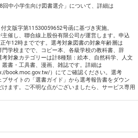
48回中小学生向け図書選介」について、詳細は
。
付文版字第11530059652号函に基づき実施。
が主催し、聯合線上股份有限公司が運営します。申込
日正午12時までです。選考対象図書の対象年齢層は
専門学校までで、コピー本、各級学校の教科書、辞
選考対象カテゴリーは計8種類：絵本、自然科学、人文
、叢書・工具書、漫画、雑誌です。詳細は
//book.moc.gov.tw/）にてご確認ください。選考
ェブサイトの「選書ガイド」から選考報告書をダウン
だけます。ご不明な点がございましたら、サービス専用