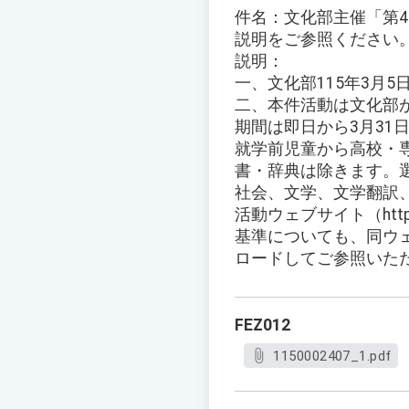
件名：文化部主催「第
説明をご参照ください
説明：
一、文化部115年3月5日
二、本件活動は文化部
期間は即日から3月31
就学前児童から高校・
書・辞典は除きます。
社会、文学、文学翻訳
活動ウェブサイト（http:
基準についても、同ウ
ロードしてご参照いた
FEZ012
1150002407_1.pdf