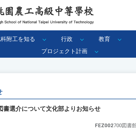
北科附工を知る
行政
教育
プロジェクト計画
せ
け図書選介について文化部よりお知らせ
FEZ002
700図書