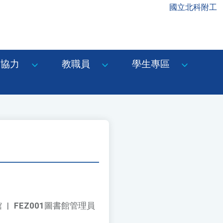
國立北科附工
協力
教職員
學生專區
館
|
FEZ001
圖書館管理員