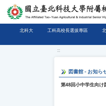
移至網頁之主要內容區位置
北科大
工科高校長選拔專區
:::
図書館 - お知ら
第48回小中学生向