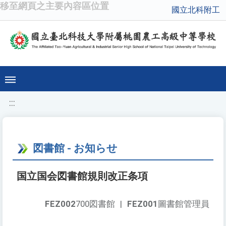
移至網頁之主要內容區位置
國立北科附工
:::
図書館 - お知らせ
国立国会図書館規則改正条項
FEZ002
700図書館
|
FEZ001
圖書館管理員