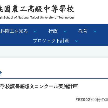
北科附工を知る
行政
教育
プロジェクト計画
せ
等学校読書感想文コンクール実施計画
FEZ002
700冊の