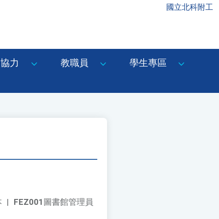
國立北科附工
協力
教職員
學生專區
本
|
FEZ001
圖書館管理員