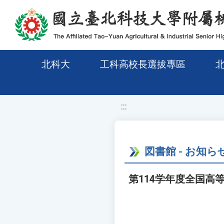
移至網頁之主要內容區位置
北科大
工科高校長選拔專區
:::
図書館 - お知ら
第114学年度全国高