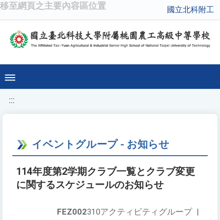
移至網頁之主要內容區位置
國立北科附工
:::
イベントグループ - お知らせ
114年度第2学期クラブ一覧とクラブ変更
に関するスケジュールのお知らせ
FEZ002
310アクティビティグループ
|