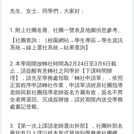
先生、女士、同學們，大家好：
1. 附上社團名冊、社團一覽表及地圖供您參考。
【社團查詢：［校園網站→學生專區→學生資訊
系統→線上選社系統→結果查詢】
2. 本學期開放轉社時間為2月24日至3月6日截
止，請提醒有意轉社之同學於【下課時間辦
理】，請先至學務處領取「轉社申請單」，依照
正當程序申請轉社作業，申請單須經原社團指導
老師與新社團指導老師簽名方屬有效，簽名不齊
全者將退回。完成簽辦後，請於期限內送交學務
處書記登載。
3. 【第一次上課請老師選出幹部】，社團幹部名
冊於首日上課以紙本形式發放到學務處社團櫃，