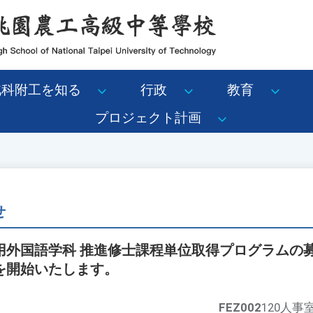
北科附工を知る
行政
教育
プロジェクト計画
せ
用外国語学科 推進修士課程単位取得プログラムの
を開始いたします。
FEZ002
120人事