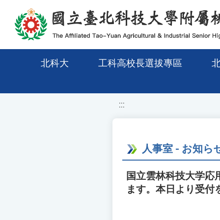
移至網頁之主要內容區位置
北科大
工科高校長選拔專區
:::
人事室 - お知ら
国立雲林科技大学応
ます。本日より受付