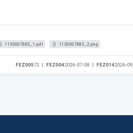
1150007883_1.pdf
1150007883_2.png
FEZ005
72
|
FEZ004
2026-07-08
|
FEZ014
2026-09