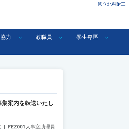
國立北科附工
協力
教職員
學生專區
募集案内を転送いたし
室
|
FEZ001
人事室助理員