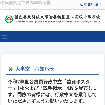
移至網頁之主要內容區位置
國立北科附工
:::
人事室 - お知らせ
令和7年度公務員行政中立「啓発ポスタ
ー」1枚および「説明掲示」4枚を配布しま
す。同僚の皆様には、行政中立を厳守して
いただきますようお願いいたします。