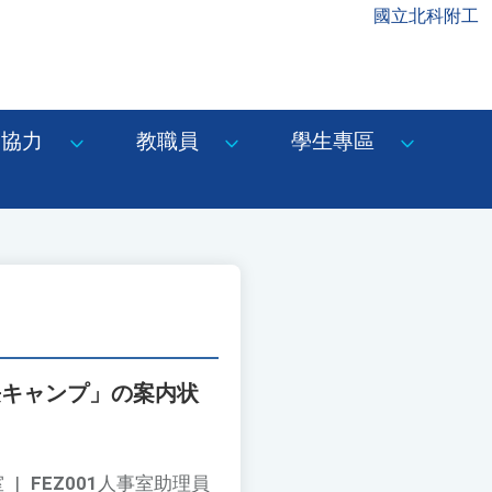
國立北科附工
協力
教職員
學生專區
長キャンプ」の案内状
室
|
FEZ001
人事室助理員