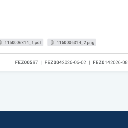
1150006314_1.pdf
1150006314_2.png
FEZ005
87
|
FEZ004
2026-06-02
|
FEZ014
2026-08