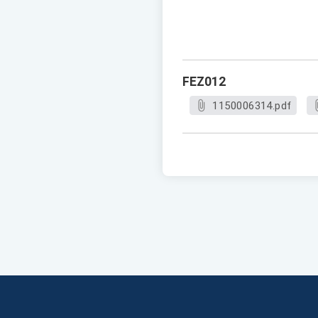
FEZ012
1150006314.pdf