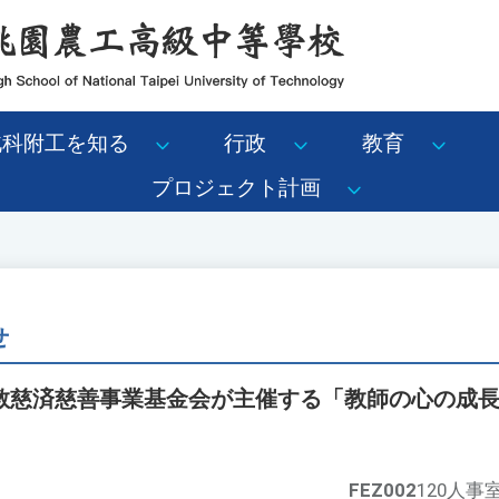
北科附工を知る
行政
教育
プロジェクト計画
せ
教慈済慈善事業基金会が主催する「教師の心の成
FEZ002
120人事