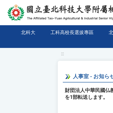
移至網頁之主要內容區位置
北科大
工科高校長選拔專區
:::
人事室 - お知ら
財団法人中華民國仏
を1部転送します。