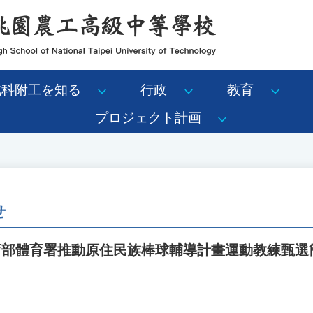
北科附工を知る
行政
教育
プロジェクト計画
せ
教育部體育署推動原住民族棒球輔導計畫運動教練甄選