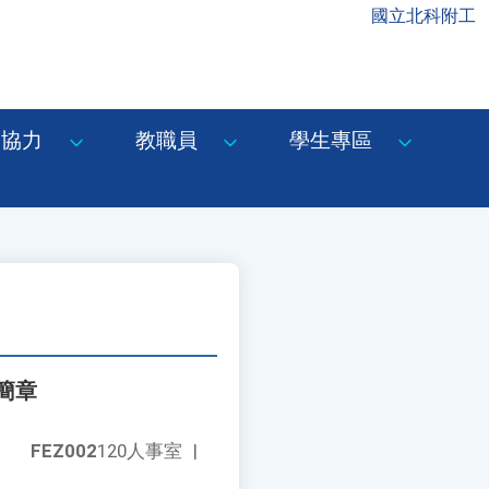
國立北科附工
協力
教職員
學生專區
簡章
FEZ002
120人事室
|