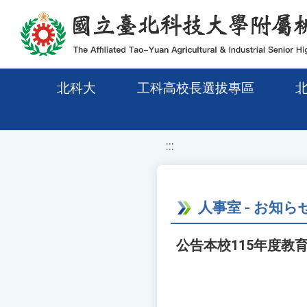
移至網頁之主要內容區位置
北科大
工科高校長選拔專區
:::
人事室 - お知ら
公告本校115年度