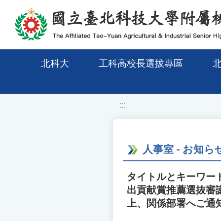
移至網頁之主要內容區位置
北科大
工科高校長選拔專區
:::
人事室 - お知ら
タイトルとキーワード
出貢献賞推薦選抜審議
上、関係部署へご通