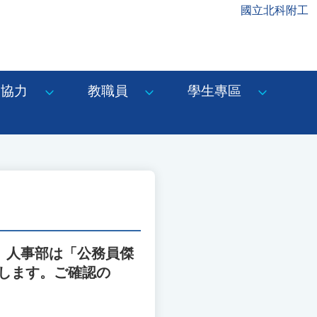
國立北科附工
協力
教職員
學生專區
い。人事部は「公務員傑
行します。ご確認の