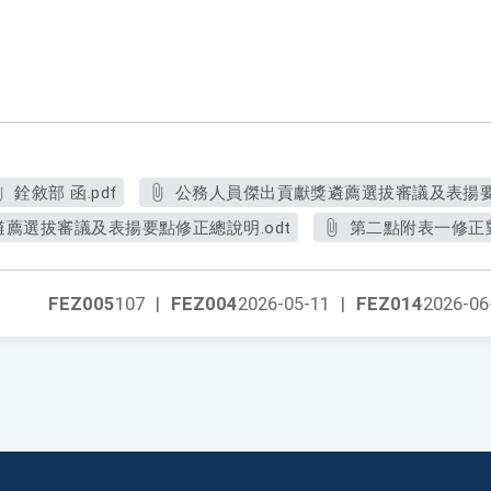
銓敘部 函.pdf
公務人員傑出貢獻獎遴薦選拔審議及表揚要點
薦選拔審議及表揚要點修正總說明.odt
第二點附表一修正對
FEZ005
107
|
FEZ004
2026-05-11
|
FEZ014
2026-06