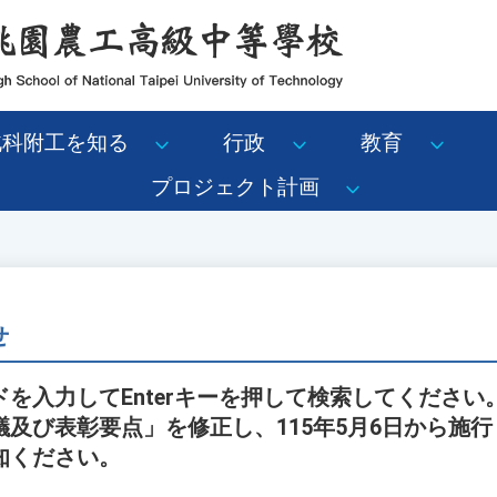
北科附工を知る
行政
教育
プロジェクト計画
せ
を入力してEnterキーを押して検索してくださ
及び表彰要点」を修正し、115年5月6日から施
知ください。