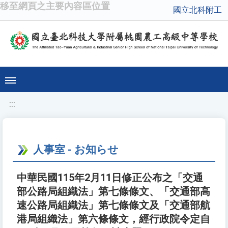
移至網頁之主要內容區位置
國立北科附工
:::
人事室 - お知らせ
中華民國115年2月11日修正公布之「交通
部公路局組織法」第七條條文、「交通部高
速公路局組織法」第七條條文及「交通部航
港局組織法」第六條條文，經行政院令定自