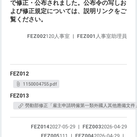
で修正・公布されました。公布令の写しお
よび修正規定については、説明リンクをご
覧ください。
FEZ002
120人事室
|
FEZ001
人事室助理員
FEZ012
1150004755.pdf
FEZ013
勞動部修正「雇主申請聘僱第一類外國人其他應備文件
FEZ014
2027-05-29
|
FEZ003
2026-04-29
FEZ005
111
|
FEZ004
2026-04-29
|