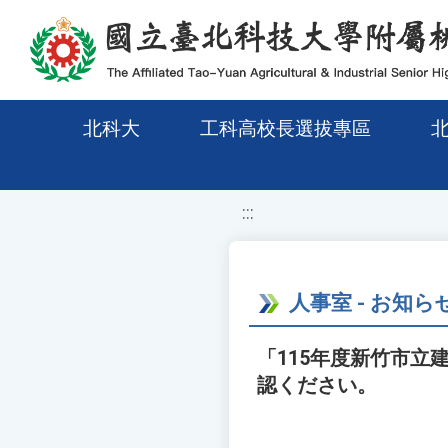
移至網頁之主要內容區位置
北科大
工科高校長選拔專區
:::
人事室 - お知ら
「115年度新竹市
認ください。