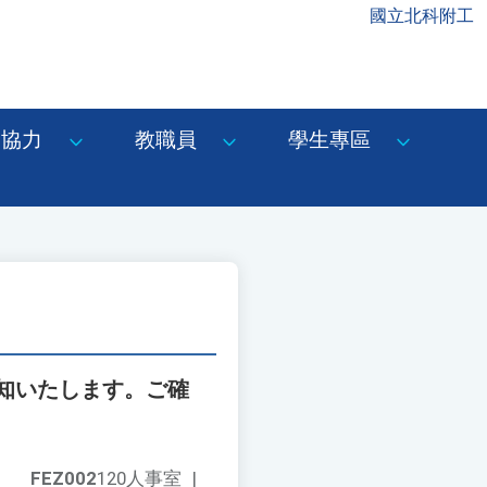
國立北科附工
協力
教職員
學生專區
知いたします。ご確
FEZ002
120人事室
|