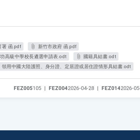
 函.pdf
新竹市政府 函.pdf
功高級中學校長遴選申請表.odt
國籍具結書.odt
領用中國大陸護照、身分證、定居證或居住證情形具結書.odt
FEZ005
105
|
FEZ004
2026-04-28
|
FEZ014
2026-05