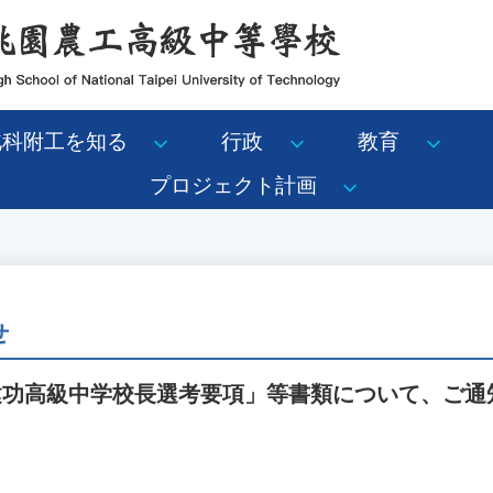
北科附工を知る
行政
教育
プロジェクト計画
せ
立建功高級中学校長選考要項」等書類について、ご通