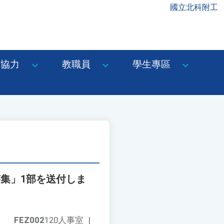
國立北科附工
協力
教職員
學生專區
集」1部を送付しま
FEZ002
120人事室
|