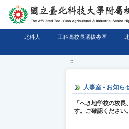
移至網頁之主要內容區位置
北科大
工科高校長選拔專區
:::
人事室 - お知ら
「へき地学校の校長
す。ご確認ください