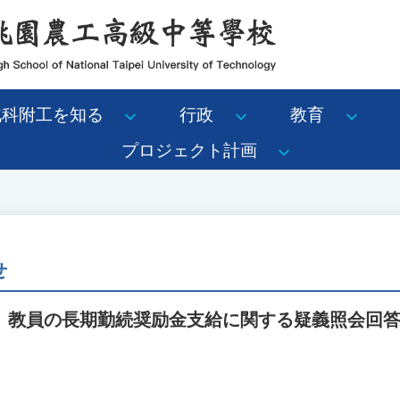
北科附工を知る
行政
教育
プロジェクト計画
せ
、教員の長期勤続奨励金支給に関する疑義照会回答
。