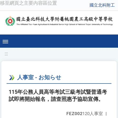
移至網頁之主要內容區位置
國立北科附工
:::
人事室 - お知らせ
115年公務人員高等考試三級考試暨普通考
試即將開始報名，請查照惠予協助宣傳。
FEZ002
120人事室
|