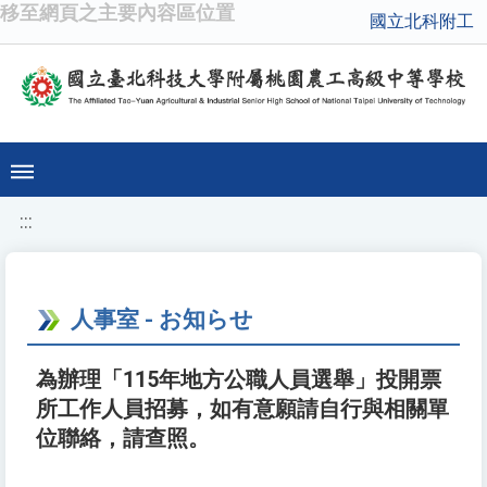
移至網頁之主要內容區位置
國立北科附工
:::
人事室 - お知らせ
為辦理「115年地方公職人員選舉」投開票
所工作人員招募，如有意願請自行與相關單
位聯絡，請查照。